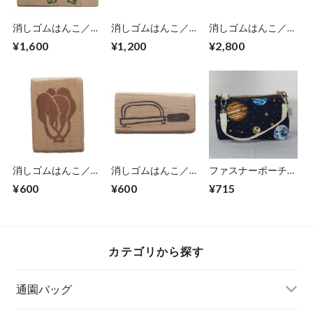
消しゴムはんこ／タ
消しゴムはんこ／花
消しゴムはんこ／枝
ンポポ(1-31)
(１) (1-32)
葉(１) (1-22)
¥1,600
¥1,200
¥2,800
消しゴムはんこ／チ
消しゴムはんこ／工
ファスナーポーチ
ンゲン菜 (1-41)
具シリーズ・金のこ
【スターズ2】(5-
¥600
¥600
¥715
(1-59)
282)
カテゴリから探す
通園バッグ