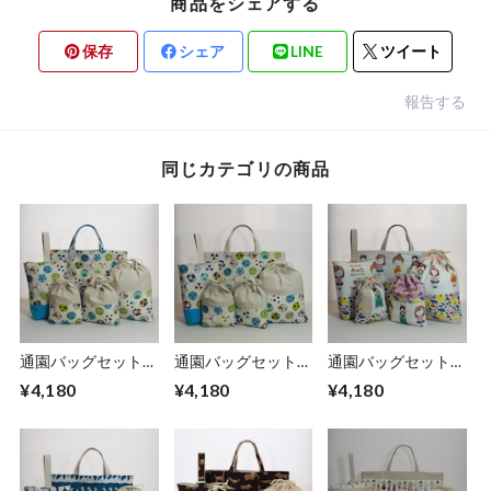
商品をシェアする
保存
シェア
LINE
ツイート
報告する
同じカテゴリの商品
通園バッグセット／
通園バッグセット／
通園バッグセット／
サッカーボール２
サッカーボール (5-
バナナちゃんとアッ
¥4,180
¥4,180
¥4,180
(5-230)
228)
プルちゃんとネコの
パス (5-227)