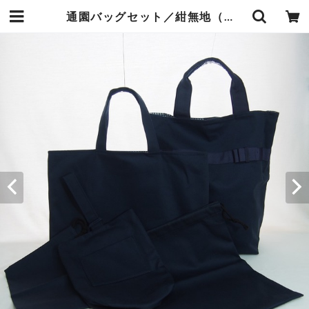
通園バッグセット／紺無地（お受験用）(5-223) | 手づくりうふい