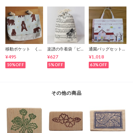
移動ポケット くま
楽譜の巾着袋「ピア
通園バッグセット／
さん柄 (5-149)
ノとバイオリン」
アニマルフレンドの
¥495
¥627
¥1,018
(5-268)
通園バッグセット
(5-60)
10%OFF
5%OFF
63%OFF
その他の商品