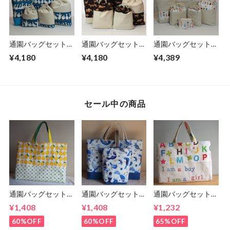
通園バッグセット／
通園バッグセット／
通園バッグセット／
あひる (5-231)
さまざまな動物 (5-
みんな友だち (5-
¥4,180
¥4,180
¥4,389
225)
226)
セール中の商品
通園バッグセット／
通園バッグセット／
通園バッグセット／
さわやかレモンの絵
青い鳥の絵本バッグ
アルファベットと英
¥1,408
¥1,408
¥1,232
本バッグ(5-155)
セット(5-179)
文の絵本バッグ(5-
65)
60%OFF
60%OFF
65%OFF