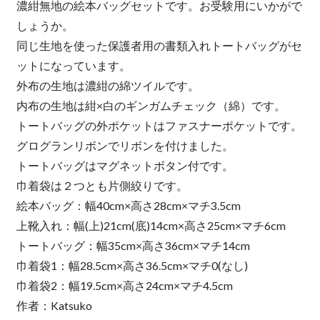
濃紺無地の絵本バッグセットです。お受験用にいかがで
しょうか。
同じ生地を使った保護者用の書類入れトートバッグがセ
ットになっています。
外布の生地は濃紺の綿ツイルです。
内布の生地は紺×白のギンガムチェック（綿）です。
トートバッグの外ポケットはファスナーポケットです。
グログランリボンでリボンを付けました。
トートバッグはマグネットボタン付です。
巾着袋は２つとも片側絞りです。
絵本バッグ：幅40cm×高さ28cm×マチ3.5cm
上靴入れ：幅(上)21cm(底)14cm×高さ25cm×マチ6cm
トートバッグ：幅35cm×高さ36cm×マチ14cm
巾着袋1：幅28.5cm×高さ36.5cm×マチ0(なし)
巾着袋2：幅19.5cm×高さ24cm×マチ4.5cm
作者：Katsuko