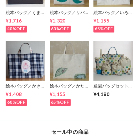
絵本バッグ／くまさ
絵本バッグ／リバー
絵本バッグ／いろい
んの絵本バッグ（ピ
シブル かたつむり
ろなボールの絵本バ
¥1,716
¥1,320
¥1,155
ンクの花柄）(5-
の絵本バッグ(5-17)
ッグ(5-13)
171)
40%OFF
60%OFF
65%OFF
絵本バッグ／かき氷
絵本バッグ／かたつ
通園バッグセット／
いちごミルクの絵本
むりの絵本バッグ
サッカーボール２
¥1,408
¥1,155
¥4,180
バッグ(5-127)
(5-3)
(5-230)
60%OFF
65%OFF
セール中の商品