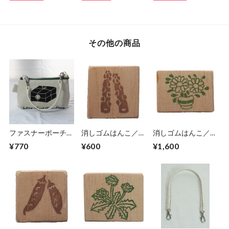
その他の商品
ファスナーポーチ
消しゴムはんこ／ア
消しゴムはんこ／花
【have a good
スパラガス (1-37)
(４) (1-35)
¥770
¥600
¥1,600
time】(5-272)