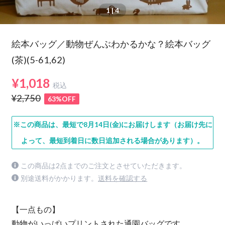
1
| 4
絵本バッグ／動物ぜんぶわかるかな？絵本バッグ
(茶)(5-61,62)
¥1,018
税込
¥2,750
63%OFF
※この商品は、最短で8月14日(金)にお届けします（お届け先に
よって、最短到着日に数日追加される場合があります）。
この商品は2点までのご注文とさせていただきます。
別途送料がかかります。
送料を確認する
【一点もの】
動物がいっぱいプリントされた通園バッグです。