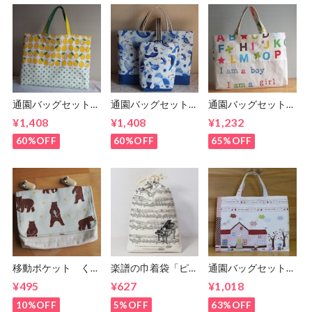
通園バッグセット／
通園バッグセット／
通園バッグセット／
さわやかレモンの絵
青い鳥の絵本バッグ
アルファベットと英
¥1,408
¥1,408
¥1,232
本バッグ(5-155)
セット(5-179)
文の絵本バッグ(5-
65)
60%OFF
60%OFF
65%OFF
移動ポケット くま
楽譜の巾着袋「ピア
通園バッグセット／
さん柄 (5-149)
ノとバイオリン」
アニマルフレンドの
¥495
¥627
¥1,018
(5-268)
通園バッグセット
(5-60)
10%OFF
5%OFF
63%OFF