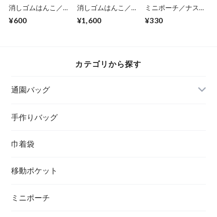
消しゴムはんこ／絹
消しゴムはんこ／タ
ミニポーチ／ナスカ
さや(1-48)
ンポポ(1-31)
ン付ロングストラッ
¥600
¥1,600
¥330
プ（シルバー) (5-
220)
カテゴリから探す
通園バッグ
手作りバッグ
巾着袋
移動ポケット
ミニポーチ