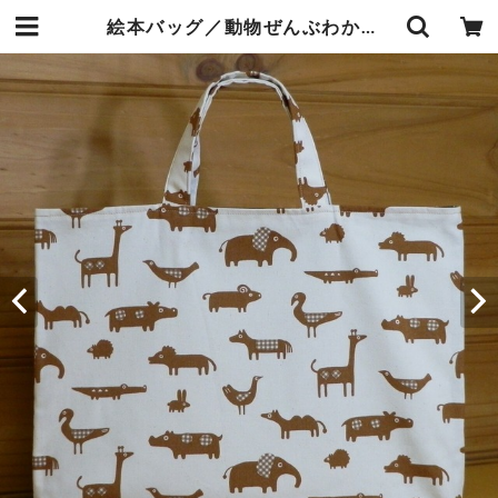
絵本バッグ／動物ぜんぶわかるかな？絵本バッグ(茶)(5-61,62) | 手づくりうふい