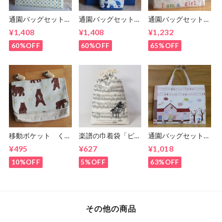
通園バッグセット／
通園バッグセット／
通園バッグセット／
さわやかレモンの絵
青い鳥の絵本バッグ
アルファベットと英
¥1,408
¥1,408
¥1,232
本バッグ(5-155)
セット(5-179)
文の絵本バッグ(5-
65)
60%OFF
60%OFF
65%OFF
移動ポケット くま
楽譜の巾着袋「ピア
通園バッグセット／
さん柄 (5-149)
ノとバイオリン」
アニマルフレンドの
¥495
¥627
¥1,018
(5-268)
通園バッグセット
(5-60)
10%OFF
5%OFF
63%OFF
その他の商品