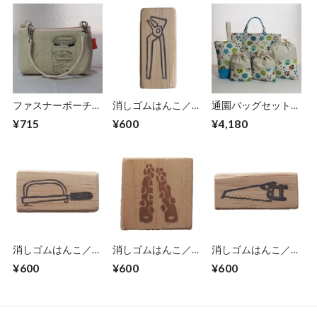
ファスナーポーチ
消しゴムはんこ／工
通園バッグセット／
【いちごジャム】
具シリーズ・パイプ
サッカーボール２
¥715
¥600
¥4,180
(5-279)
レンチ(1-55)
(5-230)
消しゴムはんこ／工
消しゴムはんこ／ア
消しゴムはんこ／工
具シリーズ・金のこ
スパラガス (1-37)
具シリーズ・のこぎ
¥600
¥600
¥600
(1-59)
り(2) (1-54)